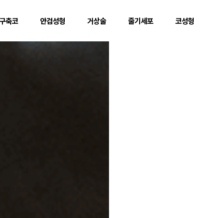
구축코
안검성형
거상술
줄기세포
코성형